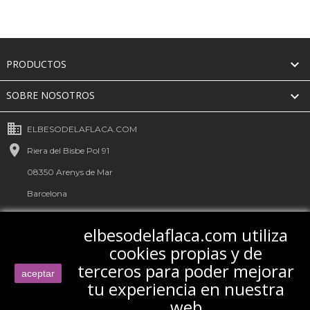

PRODUCTOS

SOBRE NOSOTROS
business
ELBESODELAFLACA.COM

Riera del Bisbe Pol 91
08350 Arenys de Mar
Barcelona
España
elbesodelaflaca.com utiliza

+34 931 149 435
cookies propias y de

Envíanos un correo electrónico
terceros para poder mejorar
aceptar
tu experiencia en nuestra
web