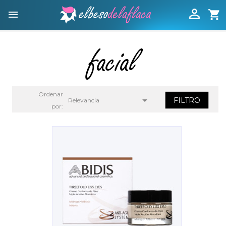

shopping_cart

facial
Ordenar

FILTRO
Relevancia
por: