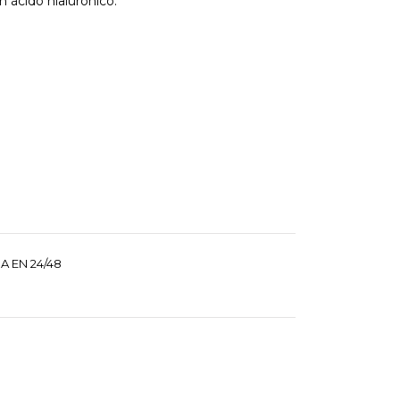
n ácido hialurónico.
A EN 24/48