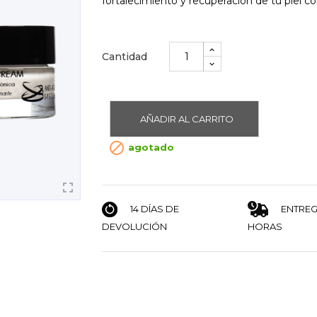
fortalecimiento y recuperación de tu piel co
Cantidad
AÑADIR AL CARRITO

agotado

ENTREG
14 DÍAS DE
DEVOLUCIÓN
HORAS