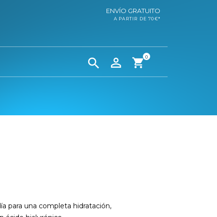
ENVÍO GRATUITO
A PARTIR DE 70€*
0


shopping_cart
 para una completa hidratación,