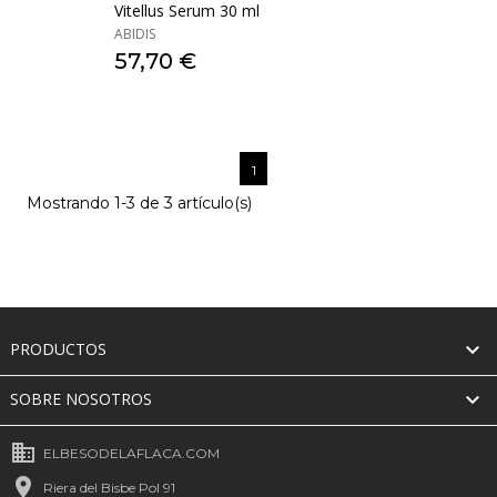
Vitellus Serum 30 ml
ABIDIS
57,70 €
1
Mostrando 1-3 de 3 artículo(s)

PRODUCTOS

SOBRE NOSOTROS
business
ELBESODELAFLACA.COM

Riera del Bisbe Pol 91