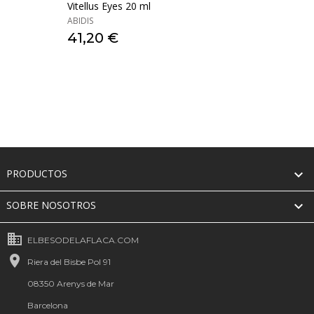
Vitellus Eyes 20 ml
ABIDIS
41,20 €

PRODUCTOS

SOBRE NOSOTROS
business
ELBESODELAFLACA.COM

Riera del Bisbe Pol 91
08350 Arenys de Mar
Barcelona