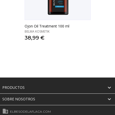
Ojon Oil Treatment 100 ml
BELMA KOSMETIK
38,99 €

PRODUCTOS

SOBRE NOSOTROS
business
ELBESODELAFLACA.COM