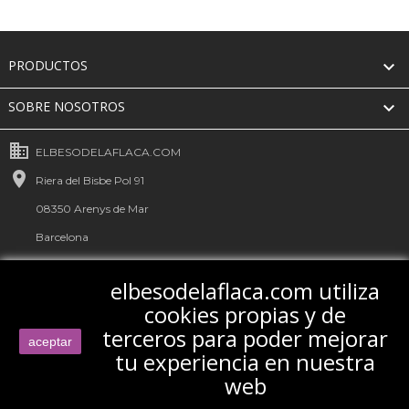

PRODUCTOS

SOBRE NOSOTROS
business
ELBESODELAFLACA.COM

Riera del Bisbe Pol 91
08350 Arenys de Mar
Barcelona
España
elbesodelaflaca.com utiliza

+34 931 149 435
cookies propias y de

Envíanos un correo electrónico
terceros para poder mejorar
aceptar
tu experiencia en nuestra
web
© 2026 - elbesodelaflaca.com